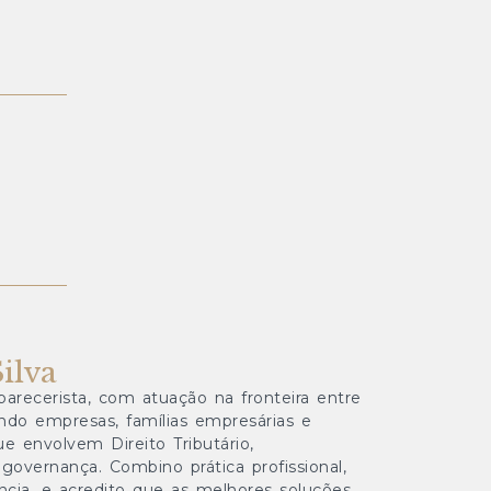
Silva
arecerista, com atuação na fronteira entre
endo empresas, famílias empresárias e
e envolvem Direito Tributário,
governança. Combino prática profissional,
cia, e acredito que as melhores soluções