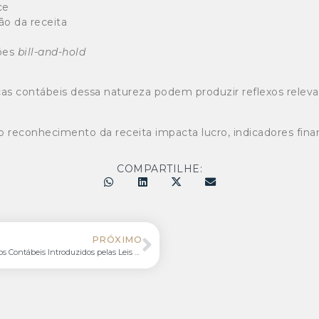
ce
o da receita
ções
bill-and-hold
ontábeis dessa natureza podem produzir reflexos relevante
econhecimento da receita impacta lucro, indicadores finan
COMPARTILHE:
PRÓXIMO
Dos Métodos e Critérios Contábeis Introduzidos pelas Leis nº 11.638/2007 e nº 11.941/2009