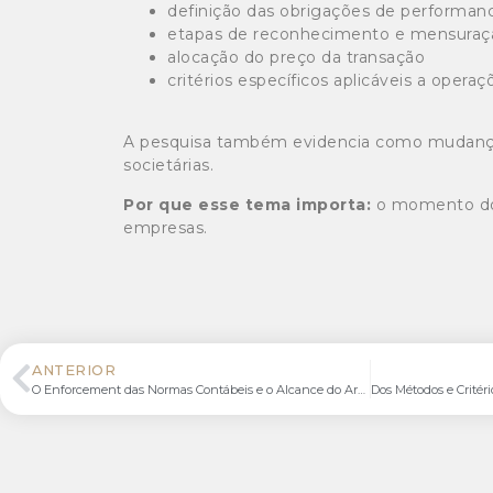
definição das obrigações de performan
etapas de reconhecimento e mensuraçã
alocação do preço da transação
critérios específicos aplicáveis a opera
A pesquisa também evidencia como mudanças c
societárias.
Por que esse tema importa:
o momento do r
empresas.
ANTERIOR
O Enforcement das Normas Contábeis e o Alcance do Artigo 58 da Lei nº 12.973/2014